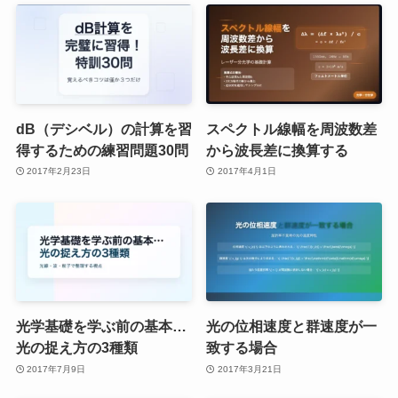
dB（デシベル）の計算を習
スペクトル線幅を周波数差
得するための練習問題30問
から波長差に換算する
2017年2月23日
2017年4月1日
光学基礎を学ぶ前の基本…
光の位相速度と群速度が一
光の捉え方の3種類
致する場合
2017年7月9日
2017年3月21日