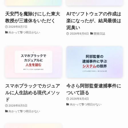
天安門を魔除けにした東大
AIでソフトウェアの作成は
教授が三連休をいただく
楽になったが、結局最後は
泥臭い
2026年8月7日
向かって撃つ明日がない
2026年8月6日
開発日誌
スマホブラックでカジュア
今さら阿部監督逮捕事件に
ルに人生詰める現代メソッ
ついて語る
ド
2026年8月4日
向かって撃つ明日がない
2026年8月5日
向かって撃つ明日がない