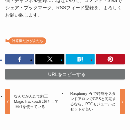
価・チャンネル登録……はないので、コメント・SNSで
シェア・ブックマーク、RSSフィード登録を、よろしく
お願い致します。
計算機だけが友だち
URLをコピーする
Raspberry Pi で時刻をスタ
なんだかんだで純正
ンドアロンでGPSと同期す
MagicTrackpad代替として
るなら、RTCモジュールと
T651を使っている
セットが良い