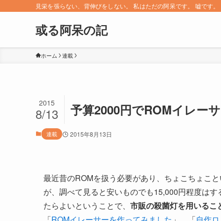
見栄を張らない、背伸びをしない。 私はただの阿呆です。 嘘です。 since 
或る阿呆の記
ホーム
連載
2015
予算2000円でROMイレー
8/13
連載
2015年8月13日
最近昔のROMを扱う必要があり、ちょこちょこと
が、調べて見ると安いものでも15,000円程度
たらよいということで、
市販の殺菌灯を用いるこ
「
ROMイレーサーを作ってみました
」、「
自作ロ