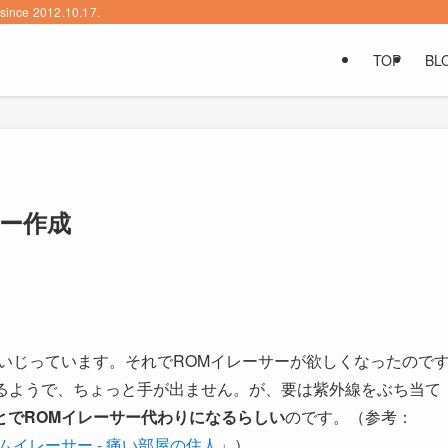
2012.10.17.
TOP
BL
サー作成
いじっています。それでROMイレーサーが欲しくなったので
はするようで、ちょっと手が出ません。が、要は紫外線をぶち当て
とでROMイレーサー代わりになるらしい
のです。（参考：
ムイレーサー - 痛い部屋の住人
」）