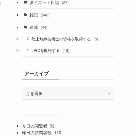
ダイエット日誌
(27)
M
雑記
(348)
連載
(44)
(6)
陸上無線技術士の資格を取得する
(15)
LPICを取得する
アーカイブ
ア
ー
カ
イ
ブ
今日の閲覧者:
92
昨日の訪問者数:
110