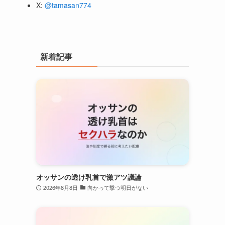
X:
@tamasan774
新着記事
オッサンの透け乳首で激アツ議論
2026年8月8日
向かって撃つ明日がない