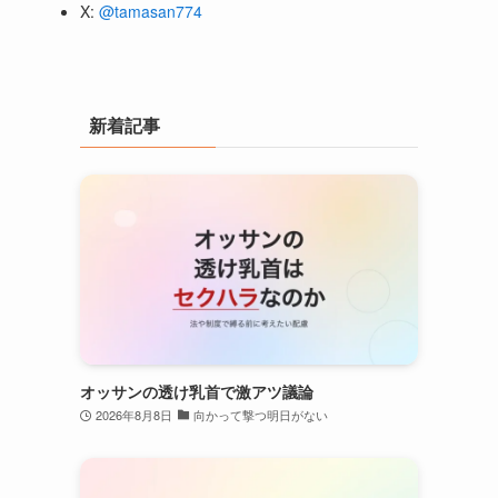
X:
@tamasan774
新着記事
オッサンの透け乳首で激アツ議論
2026年8月8日
向かって撃つ明日がない