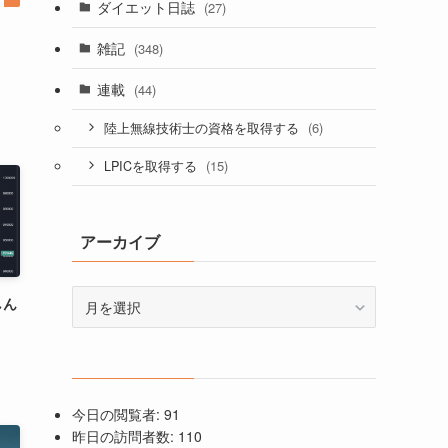
ダイエット日誌
(27)
雑記
(348)
連載
(44)
(6)
陸上無線技術士の資格を取得する
(15)
LPICを取得する
アーカイブ
ア
しん
ー
カ
イ
ブ
今日の閲覧者:
91
昨日の訪問者数:
110