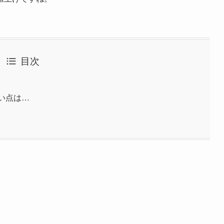
目次
良い点は…