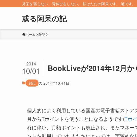
見栄を張らない、背伸びをしない。 私はただの阿呆です。 嘘です。 since 
或る阿呆の記
ホーム
雑記
2014
BookLiveが2014年1
10/01
雑記
2014年10月1日
個人的によく利用している国産の電子書籍ストアのBo
月からTポイントを使うことになるようです(
Tポイ
れに伴い、月額ポイントも廃止され、またマネー
ントを利用していた人たちにとっては、実質的な