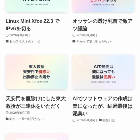
Linux Mint Xfce 22.3 で
オッサンの透け乳首で激ア
IPv6を切る
ツ議論
2026年8月9日
2026年8月8日
セルフホストのすゝめ
向かって撃つ明日がない
天安門を魔除けにした東大
AIでソフトウェアの作成は
教授が三連休をいただく
楽になったが、結局最後は
泥臭い
2026年8月7日
向かって撃つ明日がない
2026年8月6日
開発日誌