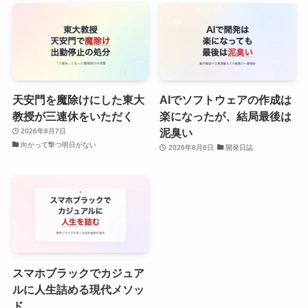
天安門を魔除けにした東大
AIでソフトウェアの作成は
教授が三連休をいただく
楽になったが、結局最後は
泥臭い
2026年8月7日
向かって撃つ明日がない
2026年8月6日
開発日誌
スマホブラックでカジュア
ルに人生詰める現代メソッ
ド